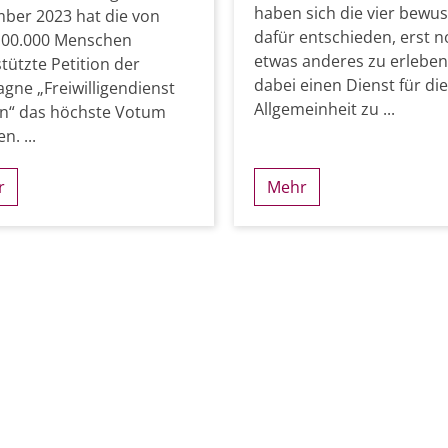
haben sich die vier bewus
ber 2023 hat die von
dafür entschieden, erst 
100.000 Menschen
etwas anderes zu erlebe
tützte Petition der
dabei einen Dienst für die
ne „Freiwilligendienst
Allgemeinheit zu ...
en“ das höchste Votum
n. ...
r
Mehr
 Seite