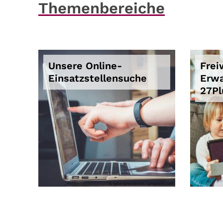
Themenbereiche
Unsere Online-
Frei
Einsatzstellensuche
Erwa
27Pl
© John Schnobrich / unsplash.com