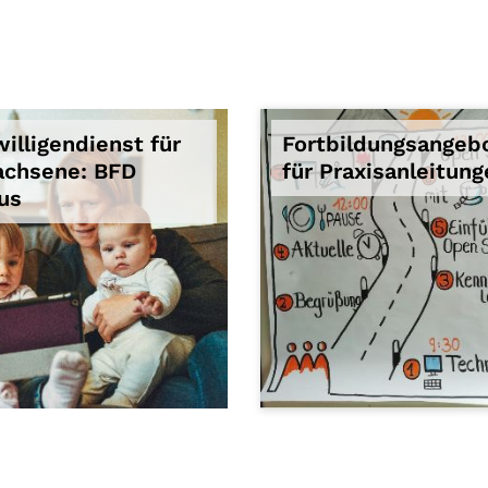
willigendienst für
Fortbildungsangeb
chsene: BFD
für Praxisanleitun
us