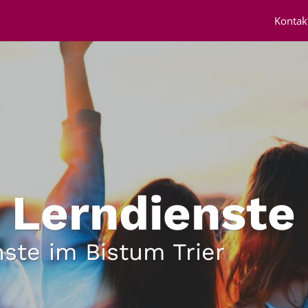
Kontak
 Lerndienste
nste im Bistum Trier