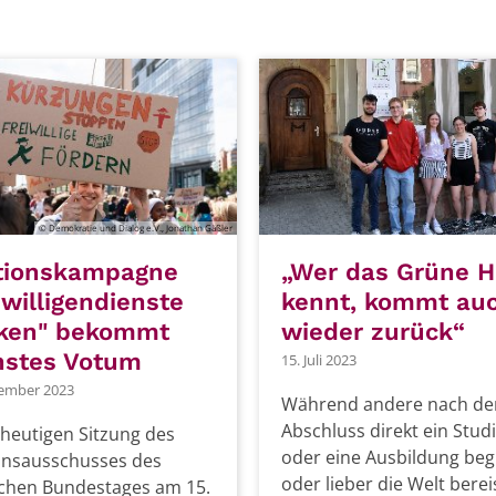
© Demokratie und Dialog e.V., Jonathan Gäßler
itionskampagne
„Wer das Grüne 
iwilligendienste
kennt, kommt au
rken" bekommt
wieder zurück“
hstes Votum
15. Juli 2023
ember 2023
Während andere nach d
Abschluss direkt ein Stu
 heutigen Sitzung des
oder eine Ausbildung be
onsausschusses des
oder lieber die Welt berei
chen Bundestages am 15.