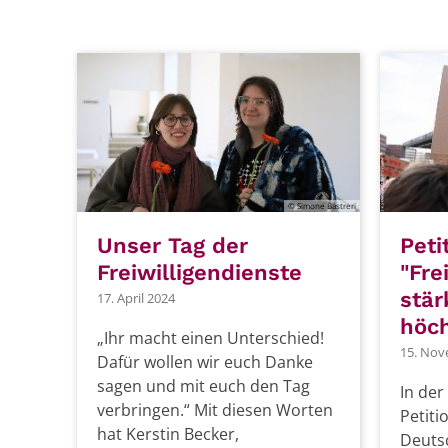
© Simone Bastreri
Unser Tag der
Pet
Freiwilligendienste
"Fre
stä
17. April 2024
höc
„Ihr macht einen Unterschied!
15. Nov
Dafür wollen wir euch Danke
sagen und mit euch den Tag
In der
verbringen.“ Mit diesen Worten
Petiti
hat Kerstin Becker,
Deuts