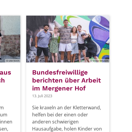
© Ute Kirch
© Victor Beusch
Haus
Bundesfreiwillige
ch
berichten über Arbeit
im Mergener Hof
13. Juli 2023
em
Sie kraxeln an der Kletterwand,
dium
helfen bei der einen oder
ginnen
anderen schwierigen
sen,
Hausaufgabe, holen Kinder von