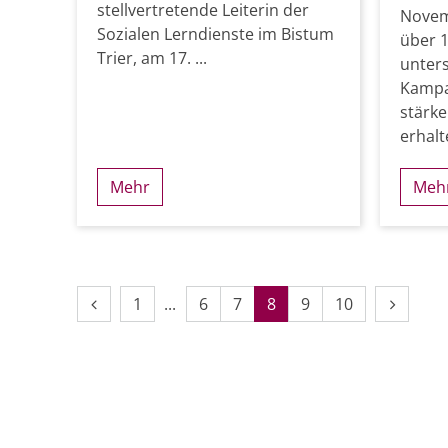
stellvertretende Leiterin der
Novem
Sozialen Lerndienste im Bistum
über 
Trier, am 17. ...
unters
Kampag
stärk
erhalte
Mehr
Meh
Vorherige Seite
Erste Seite
Nächste
1
6
7
8
9
10