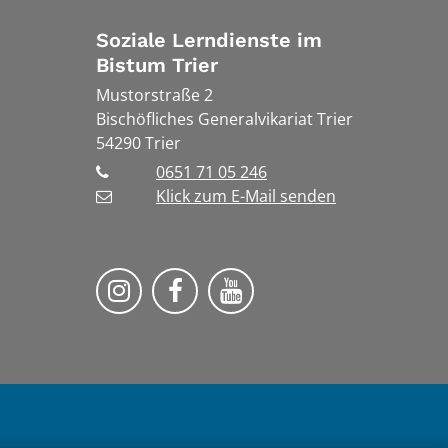
Soziale Lerndienste im
Bistum Trier
Mustorstraße 2
Bischöfliches Generalvikariat Trier
54290
Trier
0651 71 05 246
Klick zum E-Mail senden
Soziale Lerndienste auf Instragr
Soziale Lerndienste auf Fa
Soziale Lerndienste 