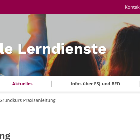
Kontak
le Lerndienste
Aktuelles
Infos über FSJ und BFD
Grundkurs Praxisanleitung
ung