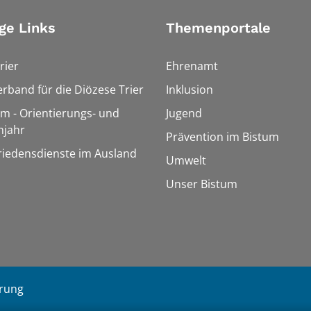
ge Links
Themenportale
rier
Ehrenamt
erband für die Diözese Trier
Inklusion
um - Orientierungs- und
Jugend
njahr
Prävention im Bistum
Friedensdienste im Ausland
Umwelt
Unser Bistum
ärung