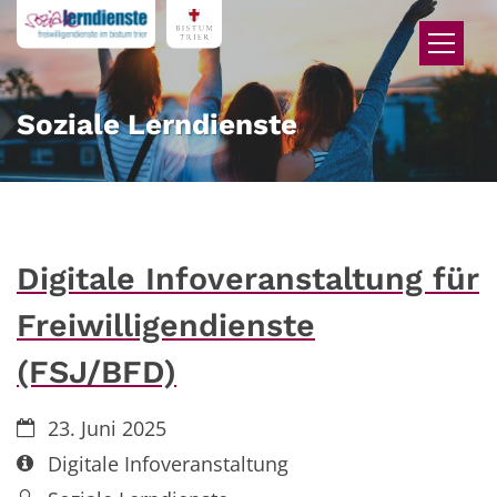
Zum Inhalt springen
Soziale Lerndienste
Digitale Infoveranstaltung für
Freiwilligendienste
(FSJ/BFD)
Datum:
23. Juni 2025
Art bzw. Nummer:
Digitale Infoveranstaltung