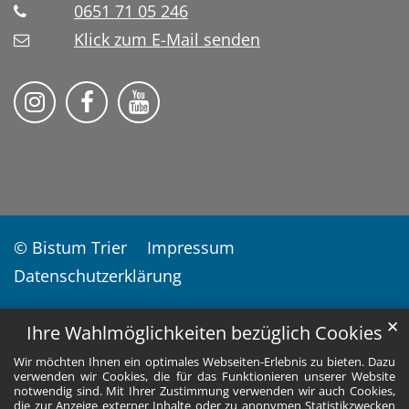
0651 71 05 246
Klick zum E-Mail senden
Soziale Lerndienste auf Instragram
Soziale Lerndienste auf Facebook
Soziale Lerndienste auf YouT
© Bistum Trier
Impressum
Datenschutzerklärung
✕
Ihre Wahlmöglichkeiten bezüglich Cookies
Wir möchten Ihnen ein optimales Webseiten-Erlebnis zu bieten. Dazu
verwenden wir Cookies, die für das Funktionieren unserer Website
notwendig sind. Mit Ihrer Zustimmung verwenden wir auch Cookies,
die zur Anzeige externer Inhalte oder zu anonymen Statistikzwecken